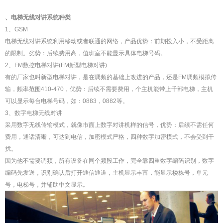
、电梯无线对讲系统种类
1、GSM
电梯无线对讲系统利用移动或者联通的网络，产品优势：前期投入小，不受距离
的限制。劣势：后续费用高，值班室不能显示具体电梯号码。
2、FM数控电梯对讲(FM新型电梯对讲)
有的厂家也叫新型电梯对讲，是在调频的基础上改进的产品，还是FM调频模拟传
输，频率范围410-470，优势：后续不需要费用，个主机能带上千部电梯，主机
可以显示每台电梯号码，如：0883，0882等。
3、数字电梯无线对讲
采用数字无线传输模式，就像市面上数字对讲机样的信号，优势：后续不需任何
费用，通话清晰，可达到电信，加密模式严格，四种数字加密模式，不会受到干
扰。
因为他不需要调频，所有设备在同个频段工作，完全靠四重数字编码识别，数字
编码先发送，识别确认后打开通信通道，主机显示丰富，能显示楼栋号，单元
号，电梯号，并辅助中文显示。