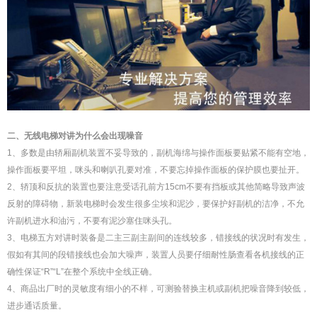
二、无线电梯对讲为什么会出现噪音
1、多数是由轿厢副机装置不妥导致的，副机海绵与操作面板要贴紧不能有空地，
操作面板要平坦，咪头和喇叭孔要对准，不要忘掉操作面板的保护膜也要扯开。
2、轿顶和反抗的装置也要注意受话孔前方15cm不要有挡板或其他简略导致声波
反射的障碍物，新装电梯时会发生很多尘埃和泥沙，要保护好副机的洁净，不允
许副机进水和油污，不要有泥沙塞住咪头孔。
3、电梯五方对讲时装备是二主三副主副间的连线较多，错接线的状况时有发生，
假如有其间的段错接线也会加大噪声，装置人员要仔细耐性肠查看各机接线的正
确性保证“R”“L”在整个系统中全线正确。
4、商品出厂时的灵敏度有细小的不样，可测验替换主机或副机把噪音降到较低，
进步通话质量。