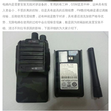
电梯内是需要安装无线对讲设备的，常用的有三种，GSM是其中种，这种具有投
入资金小，不受距离的控制，但是具有超高的后期续费，FM数控电梯是通过调频
传输，后期使用无需续费，还有种就是数字对讲，具有通话清洗加密严格等优
势，无限电梯在使用的过程中会出现噪音现象，般是因为轿厢副机装置安装不
稳、清洁不到位等原因的影响，下面详细的为大家介绍下。